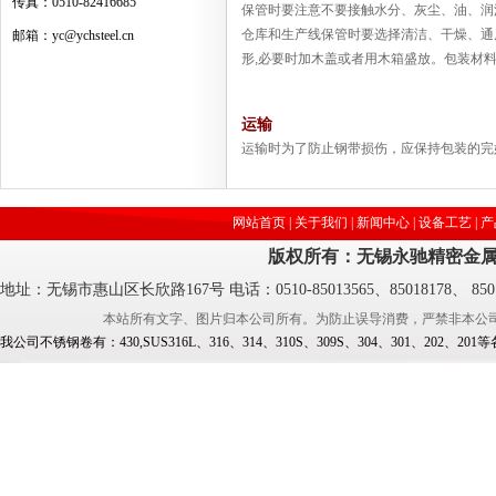
传真：0510-82416685
保管时要注意不要接触水分、灰尘、油、润
仓库和生产线保管时要选择清洁、干燥、通
邮箱：yc@ychsteel.cn
形,必要时加木盖或者用木箱盛放。包装材
运输
运输时为了防止钢带损伤，应保持包装的完
网站首页
|
关于我们
|
新闻中心
|
设备工艺
|
产
版权所有：无锡永驰精密金属
地址：无锡市惠山区长欣路167号
电话：0510-85013565、85018178、 850
本站所有文字、图片归本公司所有。为防止误导消费，严禁非本公
我公司不锈钢卷有：430,SUS316L、316、314、310S、309S、304、301、2